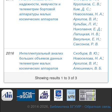
надежности, живучести и
Кругликов, С. В.
;
телеметрии бортовой
Ким, Д. С.
;
аппаратуры малых
Новоселова, Н. А.
;
космических аппаратов
Архипов, В. И.
;
Кульбак, Л. И.
;
Николаеня, Е. Д.
;
Лапицкая, Н. В.
;
Вакульчик, Е. Н.
;
Саксонов, Р. В.
2016
Интеллектуальный анализ
Скобцов, В. Ю.
;
больших объемов данных
Новоселова, Н. А.
;
телеметрии малых
Архипов, В. И.
;
космических аппаратов
Алюшкевич, В. Б.
Showing results 1 to 3 of 3
© 2014-2026,
Библиотека БГУИР
-
Обратная связь