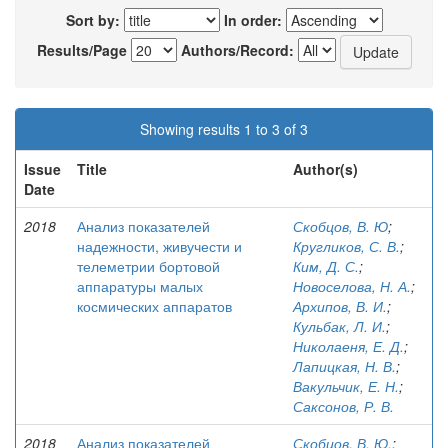
Sort by:
In order:
Results/Page
Authors/Record:
Showing results 1 to 3 of 3
Issue
Title
Author(s)
Date
2018
Анализ показателей
Скобцов, В. Ю
;
надежности, живучести и
Кругликов, С. В.
;
телеметрии бортовой
Ким, Д. С.
;
аппаратуры малых
Новоселова, Н. А.
;
космических аппаратов
Архипов, В. И.
;
Кульбак, Л. И.
;
Николаеня, Е. Д.
;
Лапицкая, Н. В.
;
Вакульчик, Е. Н.
;
Саксонов, Р. В.
2018
Анализ показателей
Скобцов, В. Ю.
;