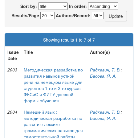
Sort by:
In order:
Results/Page
Authors/Record:
Showing results 1 to 7 of 7
Issue
Title
Author(s)
Date
2003
Методическая разработка по
Радкевич, Т. В.
;
развития навыков устной
Басова, Я. А.
речи на немецком языке для
студентов 1-го и 2-го курсов
ФКСиС и ФИТУ дневной
формы обучения
2004
Немецкий язык :
Радкевич, Т. В.
;
методическая разработка по
Басова, Я. А.
развитию лексико-
грамматических навыков для
самостоятельной работы