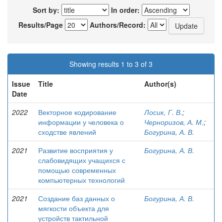
Sort by:
In order:
Results/Page
Authors/Record:
Showing results 1 to 3 of 3
Issue
Title
Author(s)
Date
2022
Векторное кодирование
Лосик, Г. В.
;
информации у человека о
Черноризов, А. М.
;
сходстве явлений
Богурина, А. В.
2021
Развитие восприятия у
Богурина, А. В.
слабовидящих учащихся с
помощью современных
компьютерных технологий
2021
Создание баз данных о
Богурина, А. В.
мягкости объекта для
устройств тактильной