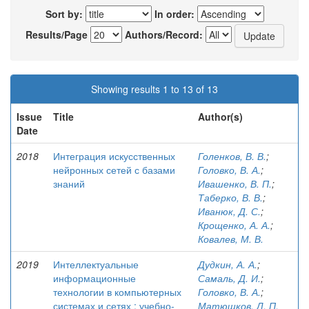
Sort by:
In order:
Results/Page
Authors/Record:
Showing results 1 to 13 of 13
Issue
Title
Author(s)
Date
2018
Интеграция искусственных
Голенков, В. В.
;
нейронных сетей с базами
Головко, В. А.
;
знаний
Ивашенко, В. П.
;
Таберко, В. В.
;
Иванюк, Д. С.
;
Крощенко, А. А.
;
Ковалев, М. В.
2019
Интеллектуальные
Дудкин, А. А.
;
информационные
Самаль, Д. И.
;
технологии в компьютерных
Головко, В. А.
;
системах и сетях : учебно-
Матюшков, Л. П.