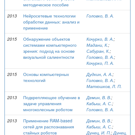
методическое пособие
2013
Нейросетевые технологии
Головко, В. А.
обработки данных: анализ и
применение
2015
Обнаружение объектов
Кочурко, В. А.
;
системами компьютерного
Мадани, К.
;
зрения: подход на основе
Сабуран, К.
;
визуальной салиентности
Головко, В. А.
;
Кочурко, П. А.
2015
Основы компьютерных
Дудкин, А. А.
;
технологий
Головко, В. А.
;
Матюшков, Л. П.
2013
Подкрепляющее обучение в
Демин, В. В.
;
задаче управления
Кабыш, А. С.
;
многоколесным роботом
Головко, В. А.
2013
Применение RAM-based
Демин, В. В.
;
сетей для распознавания
Кабыш, А. С.
;
стайных роботов
Дунец, И. П.
;
Дунец,