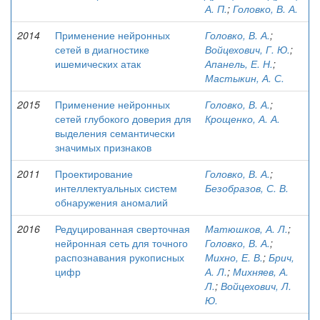
А. П.
;
Головко, В. А.
2014
Применение нейронных
Головко, В. А.
;
сетей в диагностике
Войцехович, Г. Ю.
;
ишемических атак
Апанель, Е. Н.
;
Мастыкин, А. С.
2015
Применение нейронных
Головко, В. А.
;
сетей глубокого доверия для
Крощенко, А. А.
выделения семантически
значимых признаков
2011
Проектирование
Головко, В. А.
;
интеллектуальных систем
Безобразов, С. В.
обнаружения аномалий
2016
Редуцированная сверточная
Матюшков, А. Л.
;
нейронная сеть для точного
Головко, В. А.
;
распознавания рукописных
Михно, Е. В.
;
Брич,
цифр
А. Л.
;
Михняев, А.
Л.
;
Войцехович, Л.
Ю.