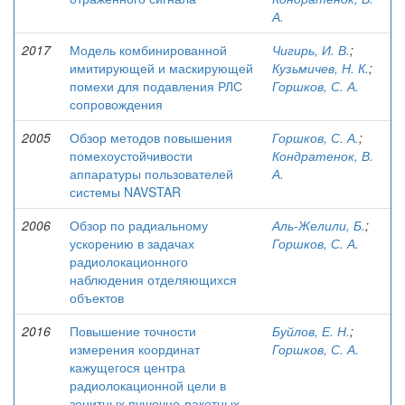
А.
2017
Модель комбинированной
Чигирь, И. В.
;
имитирующей и маскирующей
Кузьмичев, Н. К.
;
помехи для подавления РЛС
Горшков, С. А.
сопровождения
2005
Обзор методов повышения
Горшков, С. А.
;
помехоустойчивости
Кондратенок, В.
аппаратуры пользователей
А.
системы NAVSTAR
2006
Обзор по радиальному
Аль-Желили, Б.
;
ускорению в задачах
Горшков, С. А.
радиолокационного
наблюдения отделяющихся
объектов
2016
Повышение точности
Буйлов, Е. Н.
;
измерения координат
Горшков, С. А.
кажущегося центра
радиолокационной цели в
зенитных пушечно-ракетных