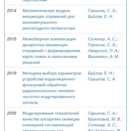
2014
Математическая модель
Горшков, С. А.
;
мешающих отражений для
Буйлов, Е. Н.
моноимпульсного
амплитудного пеленгатора
2015
Межобзорная компенсация
Солонар, А. С.
;
дискретных мешающих
Горшков, С. А.
;
отражений с формированием
Хмарский, П. А.
;
карты помех и накоплением
Вашкевич, А. М.
решений
2019
Методика выбора параметров
Буйлов, Е. Н.
;
устройства корреляционно-
Горшков, С. А.
фильтровой обработки
широкополосного линейно-
частотно-модулированного
сигнала
2005
Моделирование показателей
Горшков, С. А.
;
качества алгоритма селекции
Крикливый, М. В.
;
планерной составляющей
Солонар, А. С.
;
отраженного сигнала
Кондратенок, В.