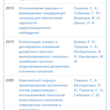
2010
Использование шумовых и
Горшков, С. А.
;
квазишумовых зондирующих
Седышев, С. Ю.
;
сигналов для обеспечения
Воронцов, М. Н.
;
скрытности
Оргиш, П. И.
радиолокационного
наблюдения
2015
Компенсация угловых и
Буйлов, Е. Н.
;
доплеровских искажений
Горшков, С. А.
;
дискретных частотно-
Кондратенок, В.
манипулированных сигналов с
А.
;
Касперович, М.
линейными частотно-
М.
модулированными дискретами
в антенных решетках
2025
Комплексный подход к
Савенко, С. А.
;
проектированию эргатических
Балтрукович, П.
систем радиолокации с
И.
;
Горшков, С. А.
;
использованием технологий
Седышев, С. Ю.
искусственного интеллекта:
современное состояние и
перспективы