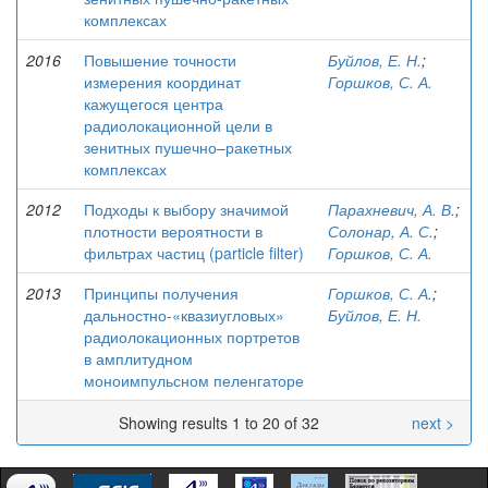
комплексах
2016
Повышение точности
Буйлов, Е. Н.
;
измерения координат
Горшков, С. А.
кажущегося центра
радиолокационной цели в
зенитных пушечно–ракетных
комплексах
2012
Подходы к выбору значимой
Парахневич, А. В.
;
плотности вероятности в
Солонар, А. С.
;
фильтрах частиц (particle filter)
Горшков, С. А.
2013
Принципы получения
Горшков, С. А.
;
дальностно-«квазиугловых»
Буйлов, Е. Н.
радиолокационных портретов
в амплитудном
моноимпульсном пеленгаторе
Showing results 1 to 20 of 32
next >