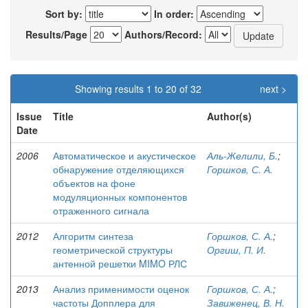
Sort by:
In order:
Results/Page
Authors/Record:
Showing results 1 to 20 of 32
next >
Issue
Title
Author(s)
Date
2006
Автоматическое и акустическое
Аль-Желили, Б.
;
обнаружение отделяющихся
Горшков, С. А.
объектов на фоне
модуляционных компонентов
отраженного сигнала
2012
Алгоритм синтеза
Горшков, С. А.
;
геометрической структуры
Оргиш, П. И.
антенной решетки MIMO РЛС
2013
Анализ применимости оценок
Горшков, С. А.
;
частоты Допплера для
Завиженец, В. Н.