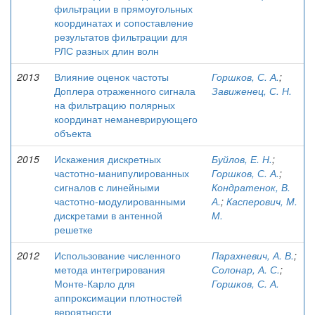
фильтрации в прямоугольных
координатах и сопоставление
результатов фильтрации для
РЛС разных длин волн
2013
Влияние оценок частоты
Горшков, С. А.
;
Доплера отраженного сигнала
Завиженец, С. Н.
на фильтрацию полярных
координат неманеврирующего
объекта
2015
Искажения дискретных
Буйлов, Е. Н.
;
частотно-манипулированных
Горшков, С. А.
;
сигналов с линейными
Кондратенок, В.
частотно-модулированными
А.
;
Касперович, М.
дискретами в антенной
М.
решетке
2012
Использование численного
Парахневич, А. В.
;
метода интегрирования
Солонар, А. С.
;
Монте-Карло для
Горшков, С. А.
аппроксимации плотностей
вероятности