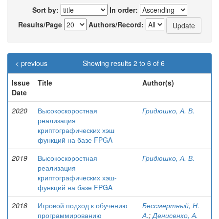
Sort by:
In order:
Results/Page
Authors/Record:
< previous
Showing results 2 to 6 of 6
Issue
Title
Author(s)
Date
2020
Высокоскоростная
Гридюшко, А. В.
реализация
криптографических хэш
функций на базе FPGA
2019
Высокоскоростная
Гридюшко, А. В.
реализация
криптографических хэш-
функций на базе FPGA
2018
Игровой подход к обучению
Бессмертный, Н.
программированию
А.
;
Денисенко, А.