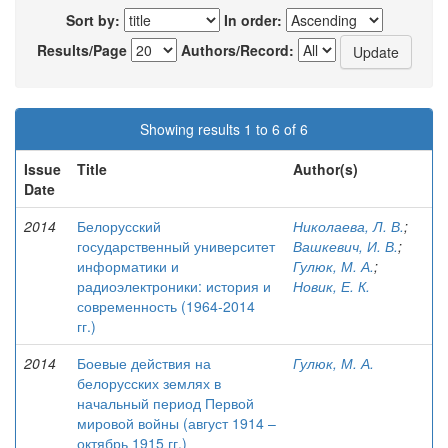
Sort by:
In order:
Results/Page
Authors/Record:
Showing results 1 to 6 of 6
Issue
Title
Author(s)
Date
2014
Белорусский
Николаева, Л. В.
;
государственный университет
Вашкевич, И. В.
;
информатики и
Гулюк, М. А.
;
радиоэлектроники: история и
Новик, Е. К.
современность (1964-2014
гг.)
2014
Боевые действия на
Гулюк, М. А.
белорусских землях в
начальный период Первой
мировой войны (август 1914 –
октябрь 1915 гг.)