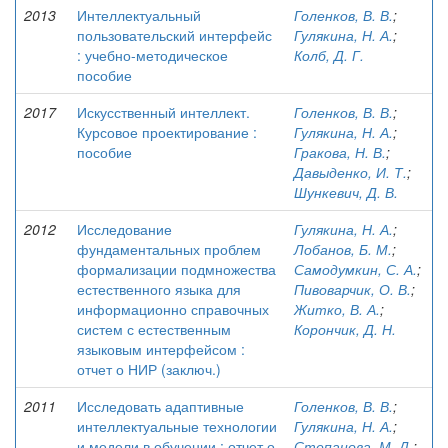
2013
Интеллектуальный
Голенков, В. В.
;
пользовательский интерфейс
Гулякина, Н. А.
;
: учебно-методическое
Колб, Д. Г.
пособие
2017
Искусственный интеллект.
Голенков, В. В.
;
Курсовое проектирование :
Гулякина, Н. А.
;
пособие
Гракова, Н. В.
;
Давыденко, И. Т.
;
Шункевич, Д. В.
2012
Исследование
Гулякина, Н. А.
;
фундаментальных проблем
Лобанов, Б. М.
;
формализации подмножества
Самодумкин, С. А.
;
естественного языка для
Пивоварчик, О. В.
;
информационно справочных
Житко, В. А.
;
систем с естественным
Корончик, Д. Н.
языковым интерфейсом :
отчет о НИР (заключ.)
2011
Исследовать адаптивные
Голенков, В. В.
;
интеллектуальные технологии
Гулякина, Н. А.
;
и модели в обучении : отчет о
Степанова, М. Д.
;