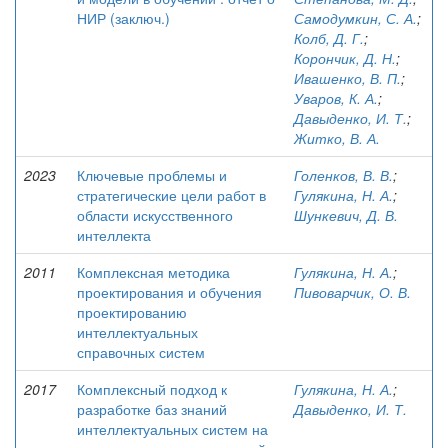
НИР (заключ.)
Самодумкин, С. А.
;
Колб, Д. Г.
;
Корончик, Д. Н.
;
Ивашенко, В. П.
;
Уваров, К. А.
;
Давыденко, И. Т.
;
Житко, В. А.
2023
Ключевые проблемы и
Голенков, В. В.
;
стратегические цели работ в
Гулякина, Н. А.
;
области искусственного
Шункевич, Д. В.
интеллекта
2011
Комплексная методика
Гулякина, Н. А.
;
проектирования и обучения
Пивоварчик, О. В.
проектированию
интеллектуальных
справочных систем
2017
Комплексный подход к
Гулякина, Н. А.
;
разработке баз знаний
Давыденко, И. Т.
интеллектуальных систем на