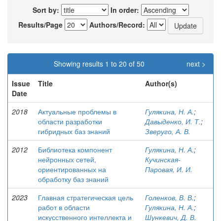
Sort by:
In order:
Results/Page
Authors/Record:
Showing results 1 to 20 of 50
next >
Issue
Title
Author(s)
Date
2018
Актуальные проблемы в
Гулякина, Н. А.
;
области разработки
Давыденко, И. Т.
;
гибридных баз знаний
Зверуго, А. В.
2012
Библиотека компонент
Гулякина, Н. А.
;
нейронных сетей,
Кучинская-
ориентированных на
Паровая, И. И.
обработку баз знаний
2023
Главная стратегическая цель
Голенков, В. В.
;
работ в области
Гулякина, Н. А.
;
искусственного интеллекта и
Шункевич, Д. В.