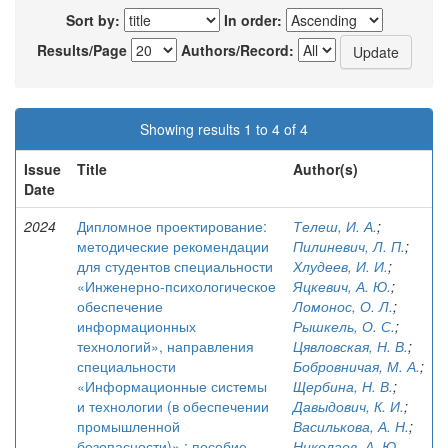
Sort by:
In order:
Results/Page
Authors/Record:
Showing results 1 to 4 of 4
Issue
Title
Author(s)
Date
2024
Дипломное проектирование:
Телеш, И. А.
;
методические рекомендации
Пилиневич, Л. П.
;
для студентов специальности
Хлудеев, И. И.
;
«Инженерно-психологическое
Яцкевич, А. Ю.
;
обеспечение
Ломонос, О. Л.
;
информационных
Рышкель, О. С.
;
технологий», направления
Цявловская, Н. В.
;
специальности
Бобровничая, М. А.
;
«Информационные системы
Щербина, Н. В.
;
и технологии (в обеспечении
Давыдович, К. И.
;
промышленной
Василькова, А. Н.
;
безопасности)» : пособие
Николаев, А. Ю.