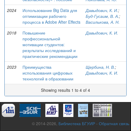
2024
Использование Big Data для
Давыдович, К. И.
;
оптимизации рабочего
Буд-Гусаим, В. А.
;
процесса в Adobe After Effects
Василькова, А. Н.
2018
Повышение
Давыдович, К. И.
профессиональной
мотивации студентов:
результаты исследований и
практические рекомендации
2023
Преимущества
Щербина, Н. В.
;
использования цифровых
Давыдович, К. И.
технологий в образовании
Showing results 1 to 4 of 4
© 2014-2026,
Библиотека БГУИР
-
Обратная связь