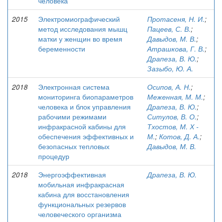
человека
2015
Электромиографический
Протасеня, Н. И.
;
метод исследования мышц
Пацеев, С. В.
;
матки у женщин во время
Давыдов, М. В.
;
беременности
Атрашкова, Г. В.
;
Драпеза, В. Ю.
;
Зазыбо, Ю. А.
2018
Электронная система
Осипов, А. Н.
;
мониторинга биопараметров
Меженная, М. М.
;
человека и блок управления
Драпеза, В. Ю.
;
рабочими режимами
Ситулов, В. О.
;
инфракрасной кабины для
Тхостов, М. Х -
обеспечения эффективных и
М.
;
Котов, Д. А.
;
безопасных тепловых
Давыдов, М. В.
процедур
2018
Энергоэффективная
Драпеза, В. Ю.
мобильная инфракрасная
кабина для восстановления
функциональных резервов
человеческого организма