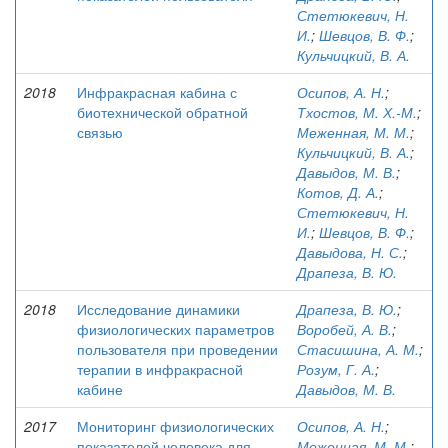
Стетюкевич, Н.
И.
;
Шевцов, В. Ф.
;
Кульчицкий, В. А.
2018
Инфракрасная кабина с
Осипов, А. Н.
;
биотехнической обратной
Тхостов, М. Х.-М.
;
связью
Меженная, М. М.
;
Кульчицкий, В. А.
;
Давыдов, М. В.
;
Котов, Д. А.
;
Стетюкевич, Н.
И.
;
Шевцов, В. Ф.
;
Давыдова, Н. С.
;
Драпеза, В. Ю.
2018
Исследование динамики
Драпеза, В. Ю.
;
физиологических параметров
Воробей, А. В.
;
пользователя при проведении
Стасишина, А. М.
;
терапии в инфракрасной
Розум, Г. А.
;
кабине
Давыдов, М. В.
2017
Мониторинг физиологических
Осипов, А. Н.
;
показателей человека для
Меженная, М. М.
;