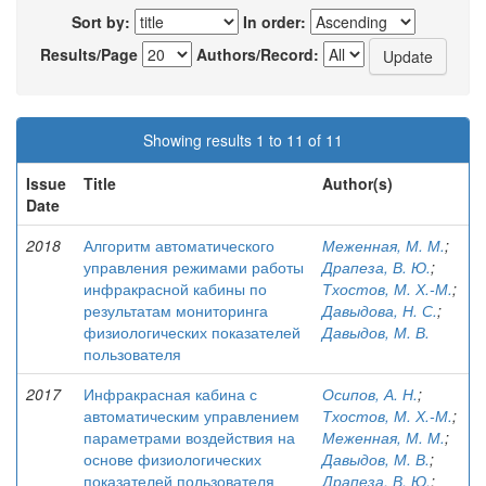
Sort by:
In order:
Results/Page
Authors/Record:
Showing results 1 to 11 of 11
Issue
Title
Author(s)
Date
2018
Алгоритм автоматического
Меженная, М. М.
;
управления режимами работы
Драпеза, В. Ю.
;
инфракрасной кабины по
Тхостов, М. Х.-М.
;
результатам мониторинга
Давыдова, Н. С.
;
физиологических показателей
Давыдов, М. В.
пользователя
2017
Инфракрасная кабина с
Осипов, А. Н.
;
автоматическим управлением
Тхостов, М. Х.-М.
;
параметрами воздействия на
Меженная, М. М.
;
основе физиологических
Давыдов, М. В.
;
показателей пользователя
Драпеза, В. Ю.
;