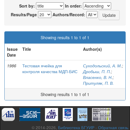
Sort by:
In order:
Results/Page
Authors/Record:
Showing results 1 to 1 of 1
Issue
Title
Author(s)
Date
1986
Тестовая ячейка для
Суходольский, А. М.
;
контроля качества МДП-БИС
Дробыш, П. П.
;
Власенко, В. Н.
;
Притуляк, П. В.
Showing results 1 to 1 of 1
© 2014-2026,
Библиотека БГУИР
-
Обратная связь