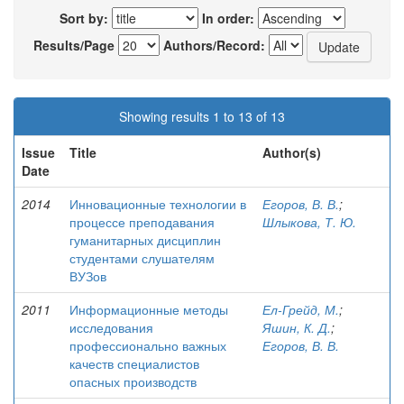
Sort by:
In order:
Results/Page
Authors/Record:
Showing results 1 to 13 of 13
Issue
Title
Author(s)
Date
2014
Инновационные технологии в
Егоров, В. В.
;
процессе преподавания
Шлыкова, Т. Ю.
гуманитарных дисциплин
студентами слушателям
ВУЗов
2011
Информационные методы
Ел-Грейд, М.
;
исследования
Яшин, К. Д.
;
профессионально важных
Егоров, В. В.
качеств специалистов
опасных производств