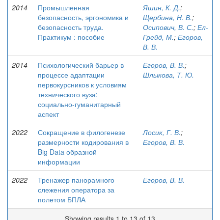
2014
Промышленная
Яшин, К. Д.
;
безопасность, эргономика и
Щербина, Н. В.
;
безопасность труда.
Осипович, В. С.
;
Ел-
Практикум : пособие
Грейд, М.
;
Егоров,
В. В.
2014
Психологический барьер в
Егоров, В. В.
;
процессе адаптации
Шлыкова, Т. Ю.
первокурсников к условиям
технического вуза:
социально-гуманитарный
аспект
2022
Сокращение в филогенезе
Лосик, Г. В.
;
размерности кодирования в
Егоров, В. В.
Big Data образной
информации
2022
Тренажер панорамного
Егоров, В. В.
слежения оператора за
полетом БПЛА
Showing results 1 to 13 of 13