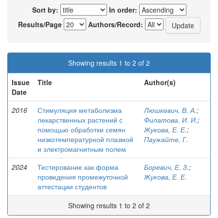
Sort by:
In order:
Results/Page
Authors/Record:
Showing results 1 to 2 of 2
Issue
Title
Author(s)
Date
2016
Стимуляция метаболизма
Люшкевич, В. А.
;
лекарственных растений с
Филатова, И. И.
;
помощью обработки семян
Жукова, Е. Е.
;
низкотемпературной плазмой
Паужайте, Г.
и электромагнитным полем
2024
Тестирование как форма
Боревич, Е. 3.
;
проведения промежуточной
Жукова, Е. Е.
аттестации студентов
Showing results 1 to 2 of 2