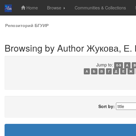
Home
Browse
Communities & Collections
Skip
Репозиторий БГУИР
navigation
Browsing by Author Жукова, Е. 
Jump to:
0-9
A
B
А
Б
В
Г
Д
Е
Ж
Sort by: