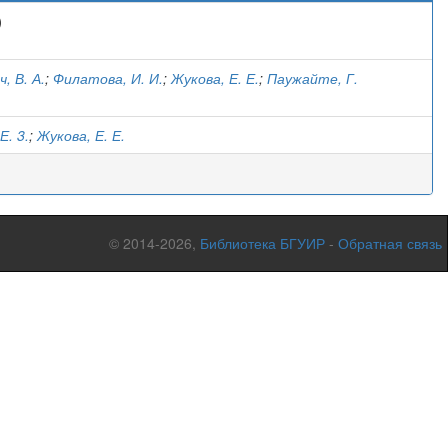
)
, В. А.
;
Филатова, И. И.
;
Жукова, Е. Е.
;
Паужайте, Г.
Е. 3.
;
Жукова, Е. Е.
© 2014-2026,
Библиотека БГУИР
-
Обратная связь