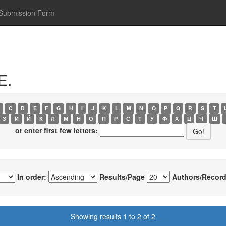
Submission Form
Е.
C
D
E
F
G
H
I
J
K
L
M
N
O
P
Q
R
S
T
З
И
Й
К
Л
М
Н
О
П
Р
С
Т
У
Ф
Х
Ц
Ч
Ш
or enter first few letters:
In order:
Results/Page
Authors/Record
Showing results 1 to 2 of 2