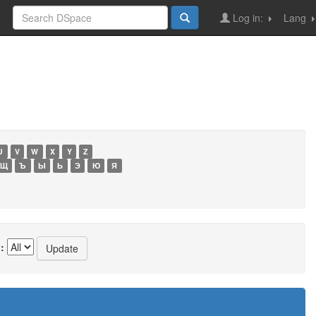
Log in:
Lang
U
V
W
X
Y
Z
Щ
Ъ
Ы
Ь
Э
Ю
Я
: