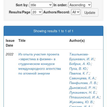
Sort by:
In order:
Results/Page
Authors/Record:
Showing results 1 to 1 of 1
Issue
Title
Author(s)
Date
2022
Из опыта участия проекта
Ташлыкова-
«эвристика в физике» в
Бушкевич, И. И.
;
студенческом конкурсе
Бобрик, А. Ю.
;
международного агентства
Пуха, В. Ю.
;
по атомной энергии
Павлов, К. Г.
;
Савинцева, К. А.
;
Панфилова, Л. В.
;
Дыновский, Р. Н.
;
Лукашевич, Н. Е.
;
Пташинский, И. А.
;
Жуковец, Ю. В.
;
Столяр, И. А.
;