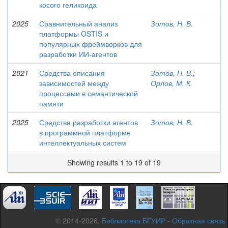
косого геликоида
2025
Сравнительный анализ
Зотов, Н. В.
платформы OSTIS и
популярных фреймворков для
разработки ИИ-агентов
2021
Средства описания
Зотов, Н. В.
;
зависимостей между
Орлов, М. К.
процессами в семантической
памяти
2025
Средства разработки агентов
Зотов, Н. В.
в программной платформе
интеллектуальных систем
Showing results 1 to 19 of 19
© 2014-2026,
Библиотека БГУИР
-
Обратная связь