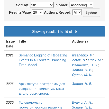
Sort by:
In order:
Results/Page
Authors/Record:
Showing results 1 to 19 of 19
Issue
Title
Author(s)
Date
2021
Semantic Logging of Repeating
Ivashenko, V.
;
Events in a Forward Branching
Zotov, N.
;
Orlov, M.
;
Time Model
Ивашенко, В. П.
;
Зотов, Н. В.
;
Орлов, М. К.
2026
Архитектура платформы для
Зотов, Н. В.
создания интеллектуальных
диалоговых систем
2020
Головоломки с
Бушко, А. Н.
;
геометрическими телами в
Зотов, Н. В.