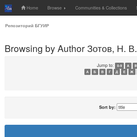
Home
Browse
Communities & Collections
Skip
Репозиторий БГУИР
navigation
Browsing by Author Зотов, Н. В.
Jump to:
0-9
A
B
А
Б
В
Г
Д
Е
Ж
Sort by: