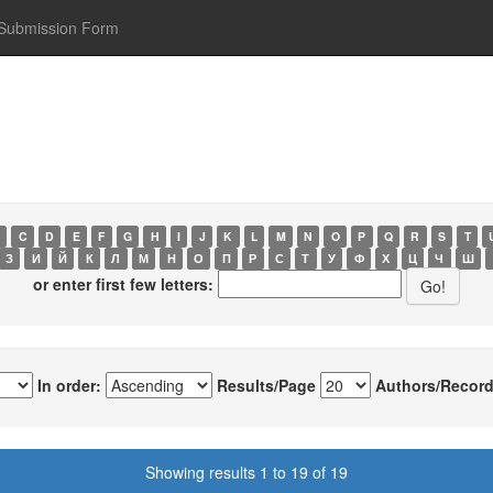
Submission Form
C
D
E
F
G
H
I
J
K
L
M
N
O
P
Q
R
S
T
З
И
Й
К
Л
М
Н
О
П
Р
С
Т
У
Ф
Х
Ц
Ч
Ш
or enter first few letters:
In order:
Results/Page
Authors/Record
Showing results 1 to 19 of 19