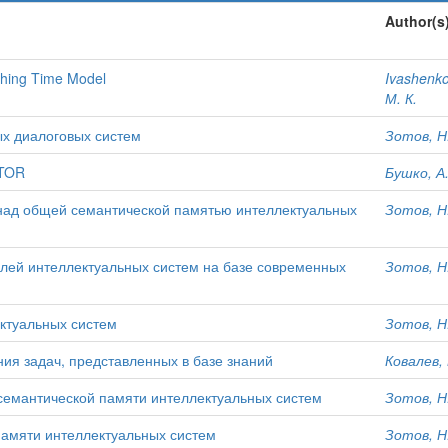
Author(s
ching Time Model
Ivashenko
М. К.
ых диалоговых систем
Зотов, Н.
NTOR
Бушко, А.
над общей семантической памятью интеллектуальных
Зотов, Н.
лей интеллектуальных систем на базе современных
Зотов, Н.
ктуальных систем
Зотов, Н.
я задач, представленных в базе знаний
Ковалев, 
 семантической памяти интеллектуальных систем
Зотов, Н.
памяти интеллектуальных систем
Зотов, Н.