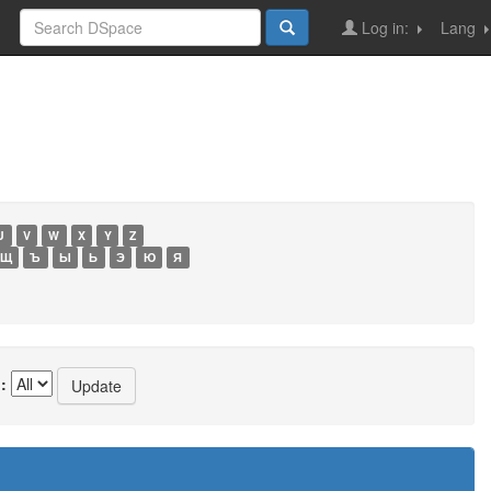
Log in:
Lang
U
V
W
X
Y
Z
Щ
Ъ
Ы
Ь
Э
Ю
Я
: