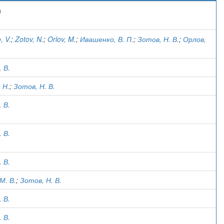
)
, V.
;
Zotov, N.
;
Orlov, M.
;
Ивашенко, В. П.
;
Зотов, Н. В.
;
Орлов,
 В.
 Н.
;
Зотов, Н. В.
 В.
 В.
 В.
М. В.
;
Зотов, Н. В.
 В.
 В.