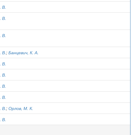
 В.
 В.
 В.
 В.
;
Банцевич, К. А.
 В.
 В.
 В.
 В.
 В.
;
Орлов, М. К.
 В.