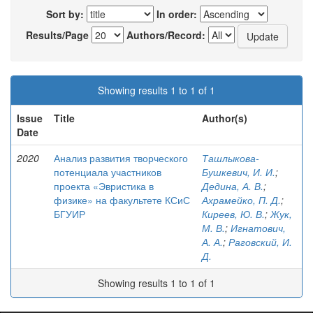
Sort by:
In order:
Results/Page
Authors/Record:
Showing results 1 to 1 of 1
Issue
Title
Author(s)
Date
2020
Анализ развития творческого
Ташлыкова-
потенциала участников
Бушкевич, И. И.
;
проекта «Эвристика в
Дедина, А. В.
;
физике» на факультете КСиС
Ахрамейко, П. Д.
;
БГУИР
Киреев, Ю. В.
;
Жук,
М. В.
;
Игнатович,
А. А.
;
Раговский, И.
Д.
Showing results 1 to 1 of 1