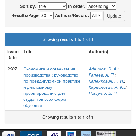
Sort by:
In order:
Results/Page
Authors/Record:
Showing results 1 to 1 of 1
Issue
Title
Author(s)
Date
2007
Экономика и организация
Афитов, Э. А.
;
производства : руководство
Гапеев, А. П.
;
по преддипломной практике
Каленкович, Н. И.
;
и дипломному
Карпилович, А. Ю.
;
проектированию для
Пашуто, В. П.
студентов всех форм
обучения
Showing results 1 to 1 of 1