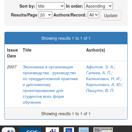
Sort by:
In order:
Results/Page
Authors/Record:
Showing results 1 to 1 of 1
Issue
Title
Author(s)
Date
2007
Экономика и организация
Афитов, Э. А.
;
производства : руководство
Гапеев, А. П.
;
по преддипломной практике
Каленкович, Н. И.
;
и дипломному
Карпилович, А. Ю.
;
проектированию для
Пашуто, В. П.
студентов всех форм
обучения
Showing results 1 to 1 of 1