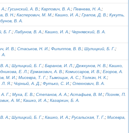
 А.
;
Гусинский, А. В.
;
Карпович, В. А.
;
Певнева, Н. А.
;
, В. Н.
;
Касперович, М. М.
;
Кашко, И. А.
;
Грапов, Д. В.
;
Кукуть,
бунов, В. А.
 Б. Г.
;
Лабунов, В. А.
;
Кашко, И. А.
;
Чернявский, В. А.
ч, И. В.
;
Стаськов, Н. И.
;
Филиппов, В. В.
;
Шулицкий, Б. Г.
;
 А.
В. А.
;
Шулицкий, Б. Г.
;
Баранов, И. Л.
;
Дежкунов, Н. В.
;
Кашко,
дникова, Е. Л.
;
Ермакович, А. В.
;
Комиссаров, И. В.
;
Егоров, А.
в, М. И.
;
Мисевра, Т. Г.
;
Тымощик, А. С.
;
Толкач, Н. К.
;
 Л. Я.
;
Чорный, А. Д.
;
Футько, С. И.
;
Олехнович, В. А.
А. Г.
;
Муха, Е. В.
;
Степанов, А. А.
;
Астафьев, В. М.
;
Позняк, П.
овик, А. М.
;
Кашко, И. А.
;
Казаркин, Б. А.
В. А.
;
Шулицкий, Б. Г.
;
Кашко, И. А.
;
Русальская, Т. Г.
;
Мисевра,