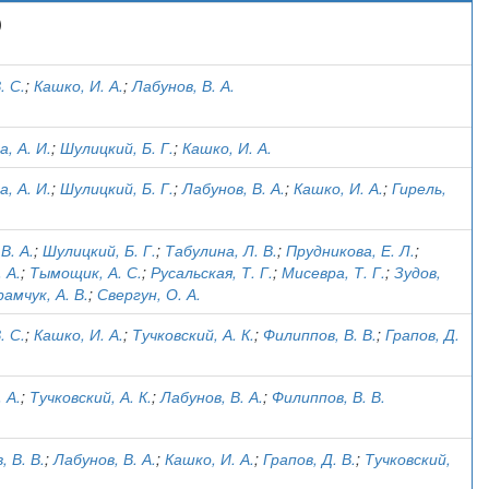
)
. С.
;
Кашко, И. А.
;
Лабунов, В. А.
, А. И.
;
Шулицкий, Б. Г.
;
Кашко, И. А.
, А. И.
;
Шулицкий, Б. Г.
;
Лабунов, В. А.
;
Кашко, И. А.
;
Гирель,
В. А.
;
Шулицкий, Б. Г.
;
Табулина, Л. В.
;
Прудникова, Е. Л.
;
 А.
;
Тымощик, А. С.
;
Русальская, Т. Г.
;
Мисевра, Т. Г.
;
Зудов,
рамчук, А. В.
;
Свергун, О. А.
. С.
;
Кашко, И. А.
;
Тучковский, А. К.
;
Филиппов, В. В.
;
Грапов, Д.
 А.
;
Тучковский, А. К.
;
Лабунов, В. А.
;
Филиппов, В. В.
 В. В.
;
Лабунов, В. А.
;
Кашко, И. А.
;
Грапов, Д. В.
;
Тучковский,