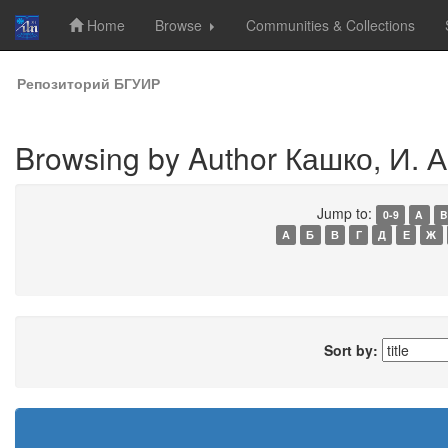
Home
Browse
Communities & Collections
Skip
Репозиторий БГУИР
navigation
Browsing by Author Кашко, И. А
Jump to:
0-9
A
B
А
Б
В
Г
Д
Е
Ж
Sort by: