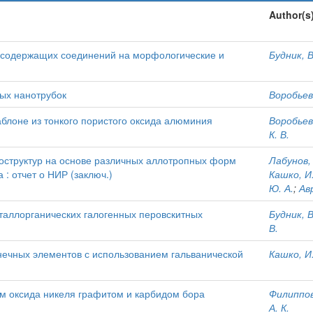
Author(s
содержащих соединений на морфологические и
Будник, В
ых нанотрубок
Воробьева
блоне из тонкого пористого оксида алюминия
Воробьева
К. В.
структур на основе различных аллотропных форм
Лабунов, 
 : отчет о НИР (заключ.)
Кашко, И.
Ю. А.
;
Ав
таллорганических галогенных перовскитных
Будник, В
В.
нечных элементов с использованием гальванической
Кашко, И.
м оксида никеля графитом и карбидом бора
Филиппов,
А. К.