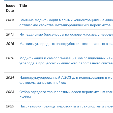
Issue
Title
Date
2025
Влияние модификации малыми концентрациями амино
оптические свойства металлорганических перовскитов
2015
Импедансные биосенсоры на основе массива углеродн
2016
Массивы углеродных нанотрубок синтезированные в ша
2016
Модификация и самоорганизация композиционных нано
углерода в процессах химического парофазного синтеза
2024
Наноструктурированный Al2O3 для использования в ме
фотовольтаических ячейках
2023
Отбор зарядово транспортных слоев перовскитных сол
ячейки
2023
Пассивацция границы перовскита и транспортным слое