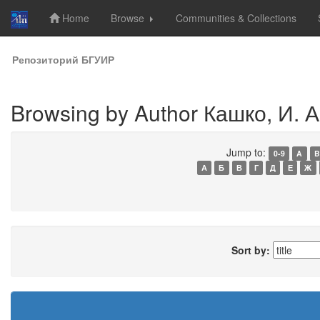
Home
Browse
Communities & Collections
Skip
Репозиторий БГУИР
navigation
Browsing by Author Кашко, И. А
Jump to:
0-9
A
B
А
Б
В
Г
Д
Е
Ж
Sort by: