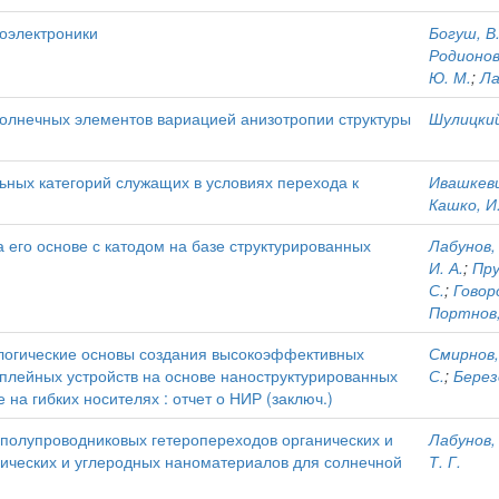
оэлектроники
Богуш, В.
Родионова
Ю. М.
;
Ла
олнечных элементов вариацией анизотропии структуры
Шулицкий,
ных категорий служащих в условиях перехода к
Ивашкеви
Кашко, И.
а его основе с катодом на базе структурированных
Лабунов, 
И. А.
;
Пру
С.
;
Говоро
Портнов,
ологические основы создания высокоэффективных
Смирнов, 
плейных устройств на основе наноструктурированных
С.
;
Берез
 на гибких носителях : отчет о НИР (заключ.)
полупроводниковых гетеропереходов органических и
Лабунов, 
нических и углеродных наноматериалов для солнечной
Т. Г.