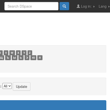
Log in:
Lang
U
V
W
X
Y
Z
Щ
Ъ
Ы
Ь
Э
Ю
Я
: