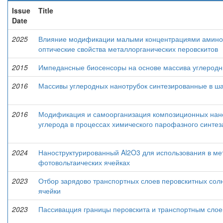
Issue
Title
Date
2025
Влияние модификации малыми концентрациями амино
оптические свойства металлорганических перовскитов
2015
Импедансные биосенсоры на основе массива углеродн
2016
Массивы углеродных нанотрубок синтезированные в ша
2016
Модификация и самоорганизация композиционных нано
углерода в процессах химического парофазного синтеза
2024
Наноструктурированный Al2O3 для использования в ме
фотовольтаических ячейках
2023
Отбор зарядово транспортных слоев перовскитных сол
ячейки
2023
Пассивацция границы перовскита и транспортным слое