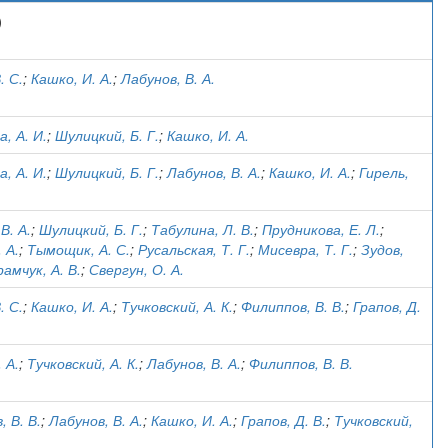
)
. С.
;
Кашко, И. А.
;
Лабунов, В. А.
, А. И.
;
Шулицкий, Б. Г.
;
Кашко, И. А.
, А. И.
;
Шулицкий, Б. Г.
;
Лабунов, В. А.
;
Кашко, И. А.
;
Гирель,
В. А.
;
Шулицкий, Б. Г.
;
Табулина, Л. В.
;
Прудникова, Е. Л.
;
 А.
;
Тымощик, А. С.
;
Русальская, Т. Г.
;
Мисевра, Т. Г.
;
Зудов,
рамчук, А. В.
;
Свергун, О. А.
. С.
;
Кашко, И. А.
;
Тучковский, А. К.
;
Филиппов, В. В.
;
Грапов, Д.
 А.
;
Тучковский, А. К.
;
Лабунов, В. А.
;
Филиппов, В. В.
 В. В.
;
Лабунов, В. А.
;
Кашко, И. А.
;
Грапов, Д. В.
;
Тучковский,