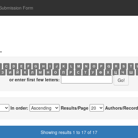
Submission Form
.
C
D
E
F
G
H
I
J
K
L
M
N
O
P
Q
R
S
T
З
И
Й
К
Л
М
Н
О
П
Р
С
Т
У
Ф
Х
Ц
Ч
Ш
or enter first few letters:
In order:
Results/Page
Authors/Record
Showing results 1 to 17 of 17