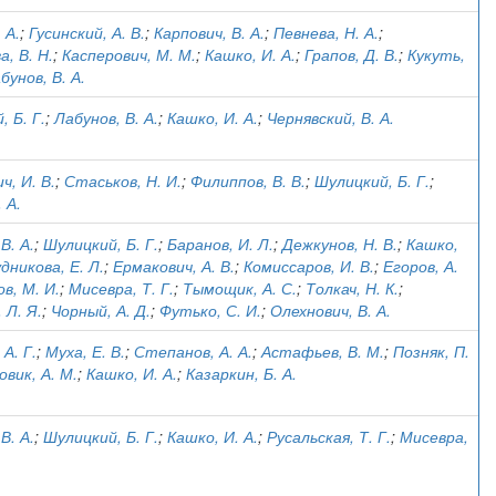
 А.
;
Гусинский, А. В.
;
Карпович, В. А.
;
Певнева, Н. А.
;
, В. Н.
;
Касперович, М. М.
;
Кашко, И. А.
;
Грапов, Д. В.
;
Кукуть,
бунов, В. А.
 Б. Г.
;
Лабунов, В. А.
;
Кашко, И. А.
;
Чернявский, В. А.
ч, И. В.
;
Стаськов, Н. И.
;
Филиппов, В. В.
;
Шулицкий, Б. Г.
;
 А.
В. А.
;
Шулицкий, Б. Г.
;
Баранов, И. Л.
;
Дежкунов, Н. В.
;
Кашко,
дникова, Е. Л.
;
Ермакович, А. В.
;
Комиссаров, И. В.
;
Егоров, А.
в, М. И.
;
Мисевра, Т. Г.
;
Тымощик, А. С.
;
Толкач, Н. К.
;
 Л. Я.
;
Чорный, А. Д.
;
Футько, С. И.
;
Олехнович, В. А.
А. Г.
;
Муха, Е. В.
;
Степанов, А. А.
;
Астафьев, В. М.
;
Позняк, П.
овик, А. М.
;
Кашко, И. А.
;
Казаркин, Б. А.
В. А.
;
Шулицкий, Б. Г.
;
Кашко, И. А.
;
Русальская, Т. Г.
;
Мисевра,