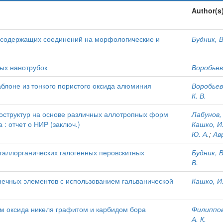
Author(s
содержащих соединений на морфологические и
Будник, В
ых нанотрубок
Воробьева
блоне из тонкого пористого оксида алюминия
Воробьева
К. В.
структур на основе различных аллотропных форм
Лабунов, 
 : отчет о НИР (заключ.)
Кашко, И.
Ю. А.
;
Ав
таллорганических галогенных перовскитных
Будник, В
В.
нечных элементов с использованием гальванической
Кашко, И.
м оксида никеля графитом и карбидом бора
Филиппов,
А. К.