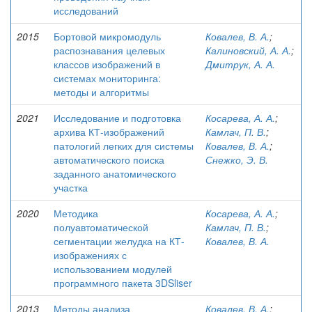
исследований
2015
Бортовой микромодуль
Ковалев, В. А.
;
распознавания целевых
Калиновский, А. А.
;
классов изображений в
Дмитрук, А. А.
системах мониторинга:
методы и алгоритмы
2021
Исследование и подготовка
Косарева, А. А.
;
архива КТ-изображений
Камлач, П. В.
;
патологий легких для системы
Ковалев, В. А.
;
автоматического поиска
Снежко, Э. В.
заданного анатомического
участка
2020
Методика
Косарева, А. А.
;
полуавтоматической
Камлач, П. В.
;
сегментации желудка на КТ-
Ковалев, В. А.
изображениях с
использованием модулей
программного пакета 3DSliser
2013
Методы анализа
Ковалев, В. А.
;