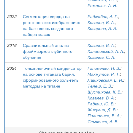
Романюк, А. Н.
2022
Сегментация сердца на
Раджабов, А. Г.
;
рентгеновских изображениях
Ковалев, В. А.
;
на базе вновь созданного
Косарева, А. А.
набора масок
2016
Сравнительный анализ
Ковалев, В. А.
;
фреймворков глубинного
Калиновский, А. А.
;
обучения
Ковалев, С. Л.
2024
Тонкопленочный конденсатор
Гапоненко, Н. В.
;
на основе титаната бария,
Махмутов, Р. Т.
;
сформированного золь-гель
Лашковская, Е. И.
;
методом на титане
Телеш, Е. В.
;
Шустикова, К. В.
;
Ковалев, В. А.
;
Радюш, Ю. В.
;
Жигулин, Д. В.
;
Пилипенко, В. А.
;
Семченко, А. В.