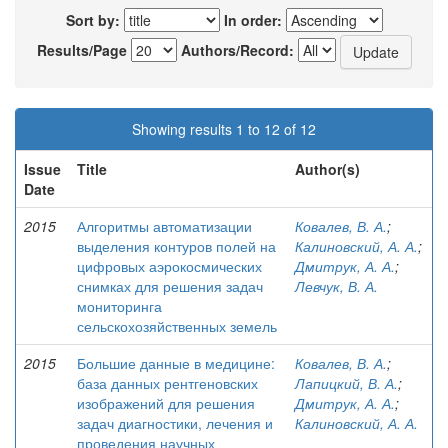
Sort by:
In order:
Results/Page
Authors/Record:
Showing results 1 to 12 of 12
Issue
Title
Author(s)
Date
2015
Алгоритмы автоматизации
Ковалев, В. А.
;
выделения контуров полей на
Калиновский, А. А.
;
цифровых аэрокосмических
Дмитрук, А. А.
;
снимках для решения задач
Левчук, В. А.
мониторинга
сельскохозяйственных земель
2015
Большие данные в медицине:
Ковалев, В. А.
;
база данных рентгеновских
Лапицкий, В. А.
;
изображений для решения
Дмитрук, А. А.
;
задач диагностики, лечения и
Калиновский, А. А.
проведения научных