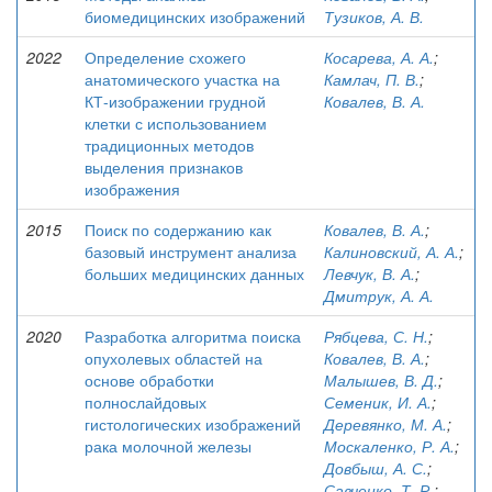
биомедицинских изображений
Тузиков, А. В.
2022
Определение схожего
Косарева, А. А.
;
анатомического участка на
Камлач, П. В.
;
КТ-изображении грудной
Ковалев, В. А.
клетки с использованием
традиционных методов
выделения признаков
изображения
2015
Поиск по содержанию как
Ковалев, В. А.
;
базовый инструмент анализа
Калиновский, А. А.
;
больших медицинских данных
Левчук, В. А.
;
Дмитрук, А. А.
2020
Разработка алгоритма поиска
Рябцева, С. Н.
;
опухолевых областей на
Ковалев, В. А.
;
основе обработки
Малышев, В. Д.
;
полнослайдовых
Семеник, И. А.
;
гистологических изображений
Деревянко, М. А.
;
рака молочной железы
Москаленко, Р. А.
;
Довбыш, А. С.
;
Савченко, Т. Р.
;