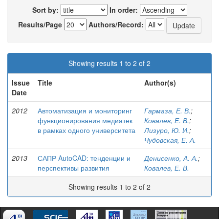
Sort by:
In order:
Results/Page
Authors/Record:
Showing results 1 to 2 of 2
Issue
Title
Author(s)
Date
2012
Автоматизация и мониторинг
Гармаза, Е. В.
;
функционирования медиатек
Ковалев, Е. В.
;
в рамках одного университета
Лизуро, Ю. И.
;
Чудовская, Е. А.
2013
САПР AutoCAD: тенденции и
Денисенко, А. А.
;
перспективы развития
Ковалев, Е. В.
Showing results 1 to 2 of 2