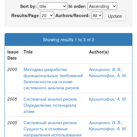
Sort by:
In order:
Results/Page
Authors/Record:
Showing results 1 to 3 of 3
Issue
Title
Author(s)
Date
2005
Методика разработки
Анищенко, В. В.
;
функциональных требований
Криштофик, А. М.
безопасности на основе
системного анализа рисков
2005
Системный анализ рисков.
Криштофик, А. М.
Определение потенциала
атаки
2005
Системный анализ рисков.
Анищенко, В. В.
;
Сущность и основные
Криштофик, А. М.
направления использования