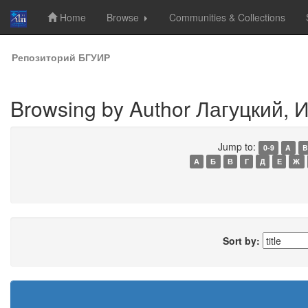
Home
Browse
Communities & Collections
Skip
Репозиторий БГУИР
navigation
Browsing by Author Лагуцкий, И
Jump to:
0-9
A
B
А
Б
В
Г
Д
Е
Ж
Sort by: