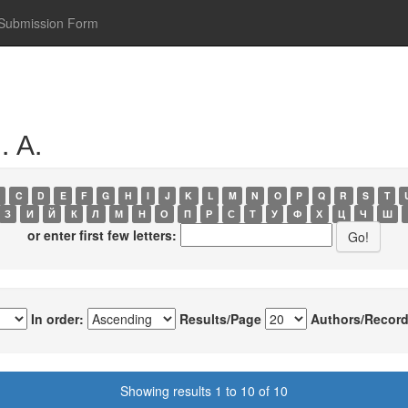
Submission Form
. А.
C
D
E
F
G
H
I
J
K
L
M
N
O
P
Q
R
S
T
З
И
Й
К
Л
М
Н
О
П
Р
С
Т
У
Ф
Х
Ц
Ч
Ш
or enter first few letters:
In order:
Results/Page
Authors/Record
Showing results 1 to 10 of 10