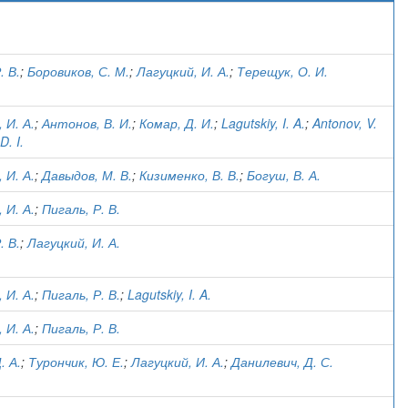
)
. В.
;
Боровиков, С. М.
;
Лагуцкий, И. А.
;
Терещук, О. И.
 И. А.
;
Антонов, В. И.
;
Комар, Д. И.
;
Lagutskiy, I. A.
;
Antonov, V.
D. I.
 И. А.
;
Давыдов, М. В.
;
Кизименко, В. В.
;
Богуш, В. А.
 И. А.
;
Пигаль, Р. В.
. В.
;
Лагуцкий, И. А.
 И. А.
;
Пигаль, Р. В.
;
Lagutskiy, I. A.
 И. А.
;
Пигаль, Р. В.
. А.
;
Турончик, Ю. Е.
;
Лагуцкий, И. А.
;
Данилевич, Д. С.