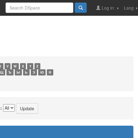
Log in:
Lang
U
V
W
X
Y
Z
Щ
Ъ
Ы
Ь
Э
Ю
Я
: