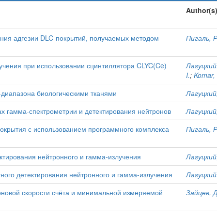
Author(s
ения адгезии DLC-покрытий, получаемых методом
Пигаль, Р
учения при использовании сцинтиллятора CLYC(Ce)
Лагуцкий,
I.
;
Komar, 
-диапазона биологическими тканями
Лагуцкий,
х гамма-спектрометрии и детектирования нейтронов
Лагуцкий,
окрытия с использованием программного комплекса
Пигаль, Р
ктирования нейтронного и гамма-излучения
Лагуцкий,
ого детектирования нейтронного и гамма-излучения
Лагуцкий,
новой скорости счёта и минимальной измеряемой
Зайцев, Д