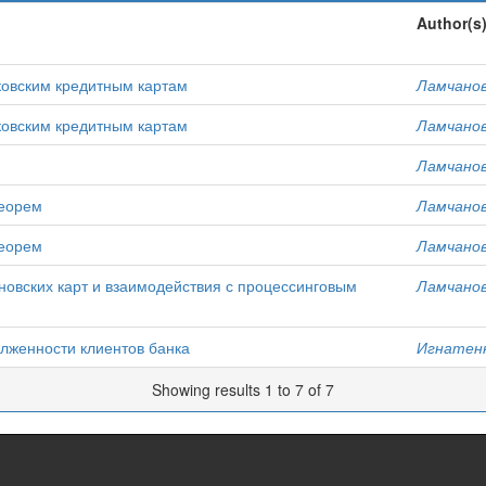
Author(s
ковским кредитным картам
Ламчановс
ковским кредитным картам
Ламчановс
Ламчановс
теорем
Ламчановс
теорем
Ламчановс
новских карт и взаимодействия с процессинговым
Ламчановс
лженности клиентов банка
Игнатенк
Showing results 1 to 7 of 7