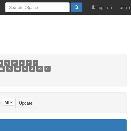
Log in:
Lang
U
V
W
X
Y
Z
Щ
Ъ
Ы
Ь
Э
Ю
Я
: