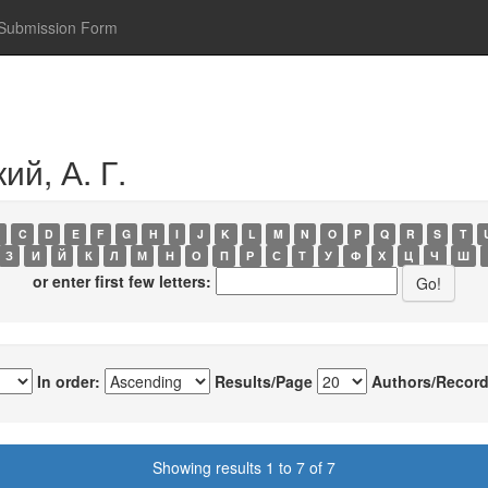
Submission Form
ий, А. Г.
C
D
E
F
G
H
I
J
K
L
M
N
O
P
Q
R
S
T
З
И
Й
К
Л
М
Н
О
П
Р
С
Т
У
Ф
Х
Ц
Ч
Ш
or enter first few letters:
In order:
Results/Page
Authors/Record
Showing results 1 to 7 of 7