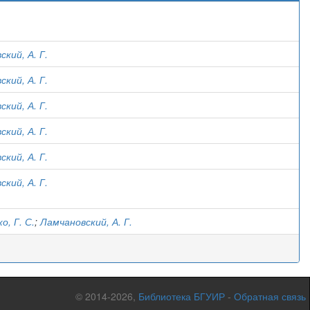
)
кий, А. Г.
кий, А. Г.
кий, А. Г.
кий, А. Г.
кий, А. Г.
кий, А. Г.
о, Г. С.
;
Ламчановский, А. Г.
© 2014-2026,
Библиотека БГУИР
-
Обратная связь