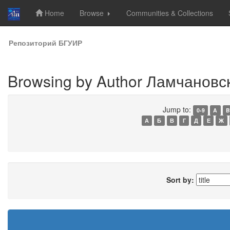
Home
Browse
Communities & Collections
Skip
Репозиторий БГУИР
navigation
Browsing by Author Ламчановск
Jump to:
0-9
A
B
А
Б
В
Г
Д
Е
Ж
Sort by: