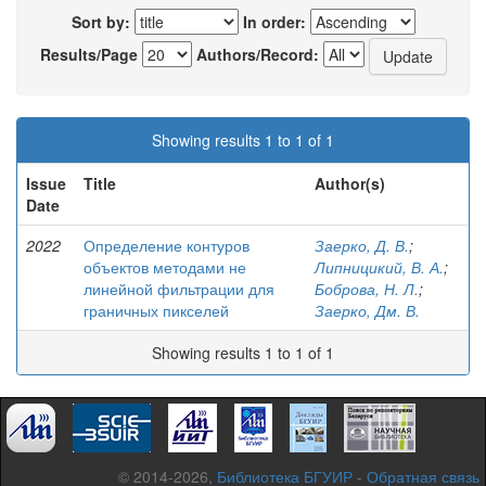
Sort by:
In order:
Results/Page
Authors/Record:
Showing results 1 to 1 of 1
Issue
Title
Author(s)
Date
2022
Определение контуров
Заерко, Д. В.
;
объектов методами не
Липницикий, В. А.
;
линейной фильтрации для
Боброва, Н. Л.
;
граничных пикселей
Заерко, Дм. В.
Showing results 1 to 1 of 1
© 2014-2026,
Библиотека БГУИР
-
Обратная связь