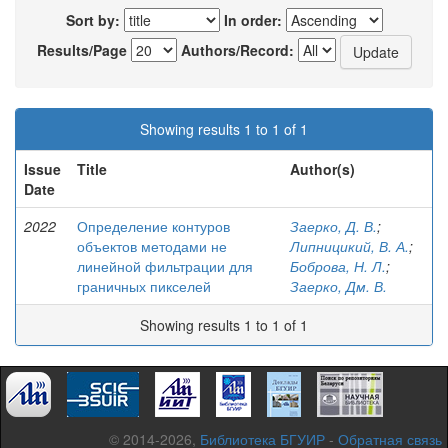
Sort by:
In order:
Results/Page
Authors/Record:
Showing results 1 to 1 of 1
Issue
Title
Author(s)
Date
2022
Определение контуров
Заерко, Д. В.
;
объектов методами не
Липницикий, В. А.
;
линейной фильтрации для
Боброва, Н. Л.
;
граничных пикселей
Заерко, Дм. В.
Showing results 1 to 1 of 1
© 2014-2026,
Библиотека БГУИР
-
Обратная связь