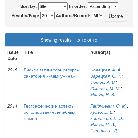
Sort by:
In order:
Results/Page
Authors/Record:
Showing results 1 to 15 of 15
Issue
Title
Author(s)
Date
2018
Биоклиматические ресурсы
Новацкая, А. А.
;
санатория «Жемчужина»
Зарецкая, С. Т.
;
Федюк, А. В.
;
Жминда, М. М.
;
Мазур, Н. В.
2014
Географические аспекты
Гайдукевич, О. М.
;
использования лечебных
Курзо, Б. В.
;
грязей
Кашицкий, Д. Э.
;
Мазур, Н. В.
;
Ситник, Г. Д.