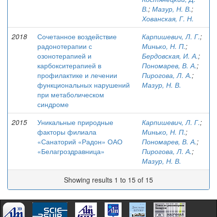
В.
;
Мазур, Н. В.
;
Хованская, Г. Н.
2018
Сочетанное воздействие
Карпишевич, Л. Г.
;
радонотерапии с
Минько, Н. П.
;
озонотерапией и
Бердовская, И. А.
;
карбокситерапией в
Пономарев, В. А.
;
профилактике и лечении
Пирогова, Л. А.
;
функциональных нарушений
Мазур, Н. В.
при метаболическом
синдроме
2015
Уникальные природные
Карпишевич, Л. Г.
;
факторы филиала
Минько, Н. П.
;
«Санаторий «Радон» ОАО
Пономарев, В. А.
;
«Белагроздравница»
Пирогова, Л. А.
;
Мазур, Н. В.
Showing results 1 to 15 of 15