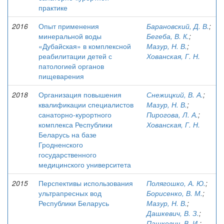
практике
2016
Опыт применения
Барановский, Д. В.
;
минеральной воды
Бегеба, В. К.
;
«Дубайская» в комплексной
Мазур, Н. В.
;
реабилитации детей с
Хованская, Г. Н.
патологией органов
пищеварения
2018
Организация повышения
Снежицкий, В. А.
;
квалификации специалистов
Мазур, Н. В.
;
санаторно-курортного
Пирогова, Л. А.
;
комплекса Республики
Хованская, Г. Н.
Беларусь на базе
Гродненского
государственного
медицинского университета
2015
Перспективы использования
Полягошко, А. Ю.
;
ультрапресных вод
Борисенко, В. М.
;
Республики Беларусь
Мазур, Н. В.
;
Дашкевич, В. З.
;
Пашкевич, В. И.
;