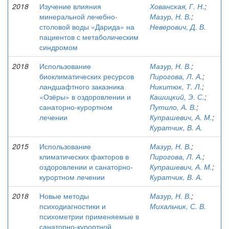
2018
Изучение влияния
Хованская, Г. Н.
;
минеральной лечебно-
Мазур, Н. В.
;
столовой воды «Дарида» на
Неверович, Д. В.
пациентов с метаболическим
синдромом
2018
Использование
Мазур, Н. В.
;
биоклиматических ресурсов
Пирогова, Л. А.
;
ландшафтного заказника
Никитюк, Т. Л.
;
«Озёры» в оздоровлении и
Кашицкий, Э. С.
;
санаторно-курортном
Путило, А. В.
;
лечении
Купрашевич, А. М.
;
Куратчик, В. А.
2015
Использование
Мазур, Н. В.
;
климатических факторов в
Пирогова, Л. А.
;
оздоровлении и санаторно-
Купрашевич, А. М.
;
курортном лечении
Куратчик, В. А.
2018
Новые методы
Мазур, Н. В.
;
психодиагностики и
Михальчик, С. В.
психометрии применяемые в
санаторно-курортной