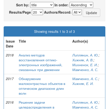
Sort by:
In order:
Results/Page
Authors/Record:
Showing results 1 to 3 of 3
Issue
Title
Author(s)
Date
2018
Анализ методов
Липлянин, А. Ю.
;
восстановления оптико-
Хижняк, А. В.
;
электронных изображений,
Михненок, Е. И.
;
смазанных при движении
Мамченко, А. С.
2017
Обнаружение
Мамченко, А. С.
;
малоконтрастных объектов в
Хижняк, Е. И.
оптическом диапазоне длин
волн
2016
Решение задачи
Липлянин, А. Ю.
;
целераспределения в
Мамченко, А. С.