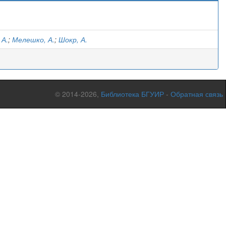
)
 А.
;
Мелешко, А.
;
Шокр, А.
© 2014-2026,
Библиотека БГУИР
-
Обратная связь