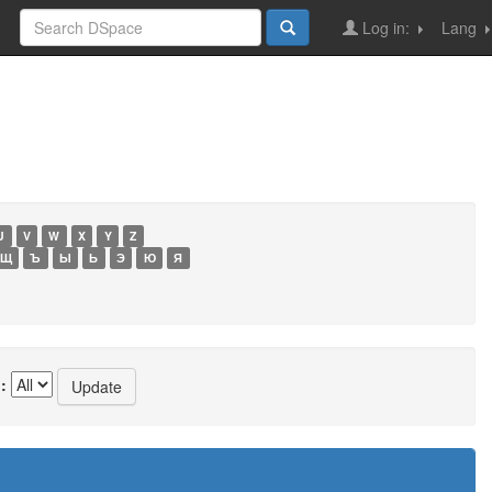
Log in:
Lang
U
V
W
X
Y
Z
Щ
Ъ
Ы
Ь
Э
Ю
Я
: