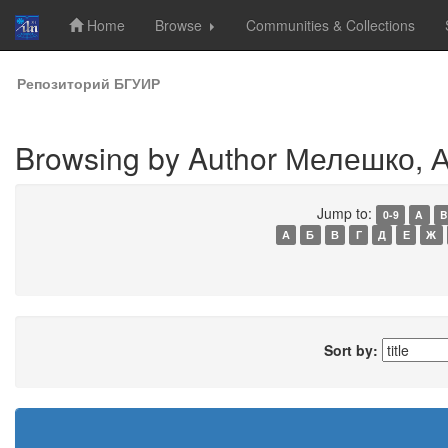
Home
Browse
Communities & Collections
Skip
Репозиторий БГУИР
navigation
Browsing by Author Мелешко, А
Jump to:
0-9
A
B
А
Б
В
Г
Д
Е
Ж
Sort by: