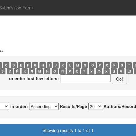
Submission Form
.
C
D
E
F
G
H
I
J
K
L
M
N
O
P
Q
R
S
T
З
И
Й
К
Л
М
Н
О
П
Р
С
Т
У
Ф
Х
Ц
Ч
Ш
or enter first few letters:
In order:
Results/Page
Authors/Record
Showing results 1 to 1 of 1