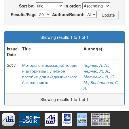
Sort by:
In order:
Results/Page
Authors/Record:
Showing results 1 to 1 of 1
Issue
Title
Author(s)
Date
2017
Методы оптимизации: теория
Черняк, А. А.
;
и алгоритмы : учебное
Черняк, Ж. А.
;
пособие для академического
Метельский, Ю.
бакалавриата
М.
;
Богданович, С.
А.
Showing results 1 to 1 of 1