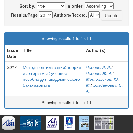
Sort by:
In order:
Results/Page
Authors/Record:
Showing results 1 to 1 of 1
Issue
Title
Author(s)
Date
2017
Методы оптимизации: теория
Черняк, А. А.
;
и алгоритмы : учебное
Черняк, Ж. А.
;
пособие для академического
Метельский, Ю.
бакалавриата
М.
;
Богданович, С.
А.
Showing results 1 to 1 of 1