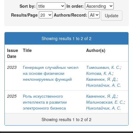
Sort by:
In order:
Results/Page
Authors/Record:
Showing results 1 to 2 of 2
Issue
Title
Author(s)
Date
2023
Генерация случайных чисел
Тимошевич, К. С.
;
на основе физически
Котова, К. А.
;
неклонируемых функций
Кваченюк, Я. Д.
;
Николайчик, А. С.
2025
Роль искусственного
Кваченюк, Я. Д.
;
интеллекта в развитии
Малиновская, Е. С.
;
электронного бизнеса
Николайчик, А. С.
Showing results 1 to 2 of 2