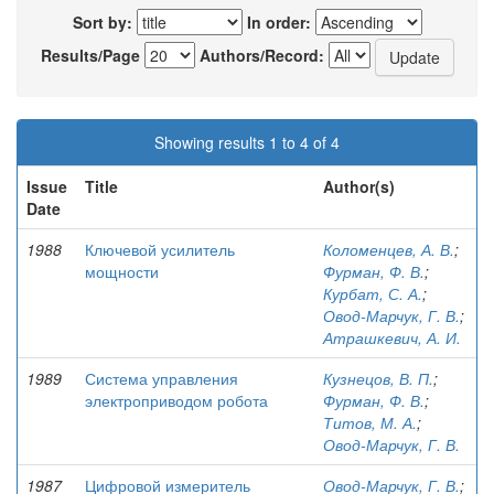
Sort by:
In order:
Results/Page
Authors/Record:
Showing results 1 to 4 of 4
Issue
Title
Author(s)
Date
1988
Ключевой усилитель
Коломенцев, А. В.
;
мощности
Фурман, Ф. В.
;
Курбат, С. А.
;
Овод-Марчук, Г. В.
;
Атрашкевич, А. И.
1989
Система управления
Кузнецов, В. П.
;
электроприводом робота
Фурман, Ф. В.
;
Титов, М. А.
;
Овод-Марчук, Г. В.
1987
Цифровой измеритель
Овод-Марчук, Г. В.
;