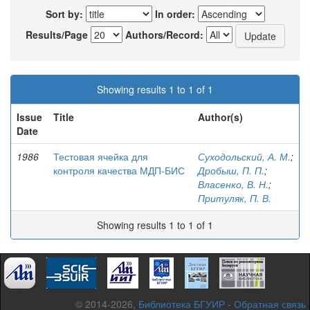
Sort by:
In order:
Results/Page
Authors/Record:
Showing results 1 to 1 of 1
Issue
Title
Author(s)
Date
1986
Тестовая ячейка для
Суходольский, А. М.
;
контроля качества МДП-БИС
Дробыш, П. П.
;
Власенко, В. Н.
;
Притуляк, П. В.
Showing results 1 to 1 of 1
© 2014-2026,
Библиотека БГУИР
-
Обратная связь