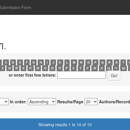
Submission Form
Л.
C
D
E
F
G
H
I
J
K
L
M
N
O
P
Q
R
S
T
З
И
Й
К
Л
М
Н
О
П
Р
С
Т
У
Ф
Х
Ц
Ч
Ш
or enter first few letters:
In order:
Results/Page
Authors/Record
Showing results 1 to 10 of 10