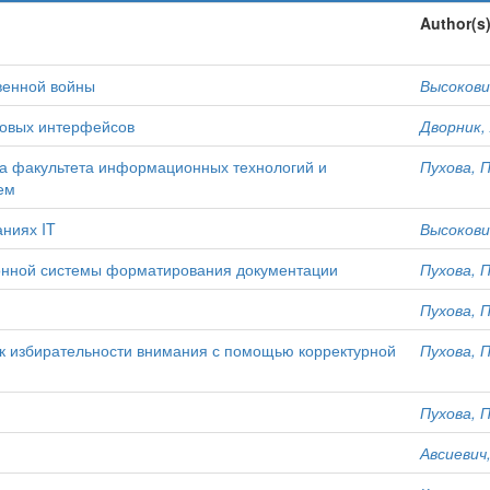
Author(s
венной войны
Высокович
ровых интерфейсов
Дворник, 
са факультета информационных технологий и
Пухова, П
ем
ниях IT
Высокович
нной системы форматирования документации
Пухова, П
Пухова, П
к избирательности внимания с помощью корректурной
Пухова, П
Пухова, П
Авсиевич,