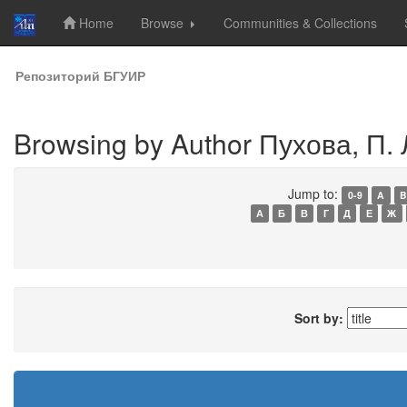
Home
Browse
Communities & Collections
Skip
Репозиторий БГУИР
navigation
Browsing by Author Пухова, П. 
Jump to:
0-9
A
B
А
Б
В
Г
Д
Е
Ж
Sort by: