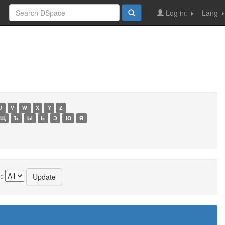
Log in:
Lang
U
V
W
X
Y
Z
Щ
Ъ
Ы
Ь
Э
Ю
Я
: