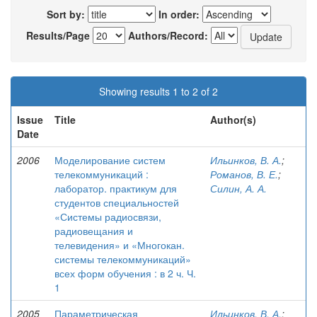
Sort by:
In order:
Results/Page
Authors/Record:
Showing results 1 to 2 of 2
Issue
Title
Author(s)
Date
2006
Моделирование систем
Ильинков, В. А.
;
телекоммуникаций :
Романов, В. Е.
;
лаборатор. практикум для
Силин, А. А.
студентов специальностей
«Системы радиосвязи,
радиовещания и
телевидения» и «Многокан.
системы телекоммуникаций»
всех форм обучения : в 2 ч. Ч.
1
2005
Параметрическая
Ильинков, В. А.
;