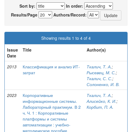
Sort by:
In order:
Results/Page
Authors/Record:
Showing results 1 to 4 of 4
Issue
Title
Author(s)
Date
2013
Классификация и анализ ИТ-
Ткалич, Т. А.
;
затрат
Рысевец, М. С.
;
Ткалич, С. С.
;
Солоненко, И. В.
2023
Корпоративные
Ткалич, Т. А.
;
информационные системы.
Алисейко, К. И.
;
Лабораторный практикум. В 2
Корбит, П. А.
ч. Ч. 1 : Корпоративные
платформы и системы
автоматизации : учебно-
методическое пособие