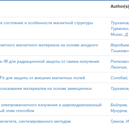
Author(s
е состояние и особенности магнитной структуры
Труханов,
Турченко,
Мигас, Д.
зитного магнитного материала на основе анодного
Воробьева
Тишкевич,
а–W для радиационной защиты от гамма-излучения
Роткович,
Леончик, 
Fe для защиты от внешних магнитных полей
Солобай, 
пользовании материалов на основе замещенных
Труханов,
 электромагнитного излучения и широкодиапазонный
Бойправ, 
ный этим способом
Мухуров, 
магнетита, синтезированного методом
Греков, И