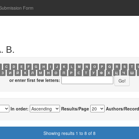
Submission Form
. В.
C
D
E
F
G
H
I
J
K
L
M
N
O
P
Q
R
S
T
З
И
Й
К
Л
М
Н
О
П
Р
С
Т
У
Ф
Х
Ц
Ч
Ш
or enter first few letters:
In order:
Results/Page
Authors/Record
Showing results 1 to 8 of 8