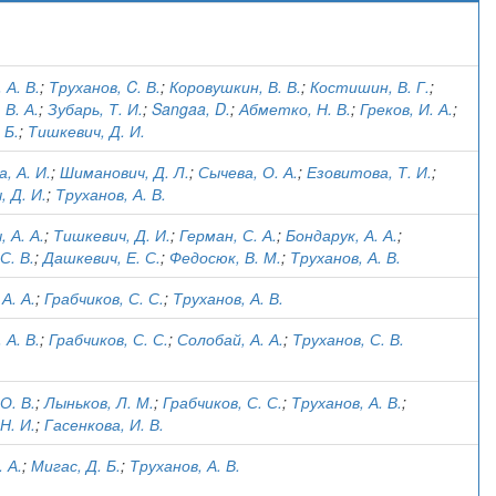
)
 А. В.
;
Труханов, C. В.
;
Коровушкин, В. В.
;
Костишин, В. Г.
;
 В. А.
;
Зубарь, Т. И.
;
Sangaa, D.
;
Абметко, Н. В.
;
Греков, И. А.
;
 Б.
;
Тишкевич, Д. И.
, А. И.
;
Шиманович, Д. Л.
;
Сычева, О. А.
;
Езовитова, Т. И.
;
 Д. И.
;
Труханов, А. В.
 А. А.
;
Тишкевич, Д. И.
;
Герман, С. А.
;
Бондарук, А. А.
;
С. В.
;
Дашкевич, Е. С.
;
Федосюк, В. М.
;
Труханов, А. В.
А. А.
;
Грабчиков, С. С.
;
Труханов, А. В.
 А. В.
;
Грабчиков, С. С.
;
Солобай, А. А.
;
Труханов, С. В.
О. В.
;
Лыньков, Л. М.
;
Грабчиков, С. С.
;
Труханов, А. В.
;
Н. И.
;
Гасенкова, И. В.
. А.
;
Мигас, Д. Б.
;
Труханов, А. В.