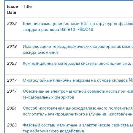
Issue
Title
Date
2023
Влияние замещения ионами Bi3+ на структурно-фазово
твердого раствора BaFe12−xBixO19
2019
Исследование термодинамических характеристик компо
оксида алюминия
2023
Композиционные материалы системы эпоксидная смол
2017
Многослойные пленочные экраны на основе сплавов Ni
2017
Обеспечение электромагнитной совместимости при ис
гексагональных ферритов
2024
Способ изготовления широкодиапазонного поглотителя
поглотитель электромагнитного излучения, изготовлен
2023
Фазовый состав, магнитные и электрические свойства 
термобарического воздействия