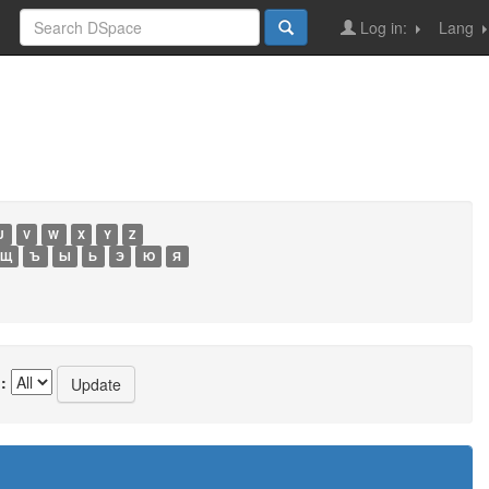
Log in:
Lang
U
V
W
X
Y
Z
Щ
Ъ
Ы
Ь
Э
Ю
Я
: