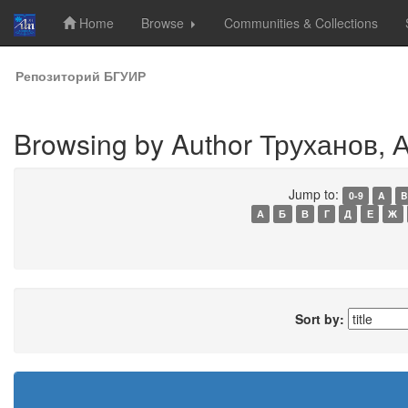
Home
Browse
Communities & Collections
Skip
Репозиторий БГУИР
navigation
Browsing by Author Труханов, А
Jump to:
0-9
A
B
А
Б
В
Г
Д
Е
Ж
Sort by: