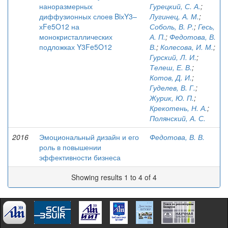
наноразмерных
Гурецкий, С. А.
;
диффузионных слоев BiхY3–
Лугинец, А. М.
;
хFe5O12 на
Соболь, В. Р.
;
Гесь,
монокристаллических
А. П.
;
Федотова, В.
подложках Y3Fe5O12
В.
;
Колесова, И. М.
;
Гурский, Л. И.
;
Телеш, Е. В.
;
Котов, Д. И.
;
Гуделев, В. Г.
;
Журик, Ю. П.
;
Крекотень, Н. А.
;
Полянский, А. С.
2016
Эмоциональный дизайн и его
Федотова, В. В.
роль в повышении
эффективности бизнеса
Showing results 1 to 4 of 4