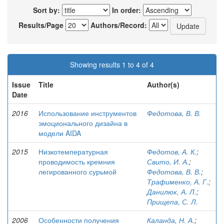
Sort by:
In order:
Results/Page
Authors/Record:
Showing results 1 to 4 of 4
Issue
Title
Author(s)
Date
2016
Использование инструментов
Федотова, В. В.
эмоционального дизайна в
модели AIDA
2015
Низкотемпературная
Федотов, А. К.
;
проводимость кремния
Свито, И. А.
;
легированного сурьмой
Федотова, В. В.
;
Трафименко, А. Г.
;
Данилюк, А. Л.
;
Прищепа, С. Л.
2006
Особенности получения
Каланда, Н. А.
;