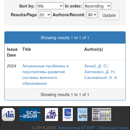
Sort by:
In order:
Results/Page
Authors/Record:
Showing results 1 to 1 of 1
Issue
Title
Author(s)
Date
2024
Актуальные проблемы и
Хегай, Д. О.
;
перспективы развития
Хаткевич, Д. Н.
;
системы военного
Сасновский, А. А.
образования
Showing results 1 to 1 of 1
© 2014-2026,
Библиотека БГУИР
-
Обратная связь