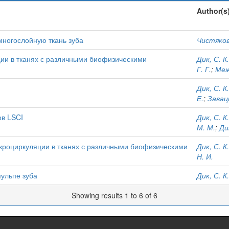
Author(s
ногослойную ткань зуба
Чистякова
ии в тканях с различными биофизическими
Дик, С. К.
Г. Г.
;
Меж
Дик, С. К.
Е.
;
Завацк
ов LSCI
Дик, С. К.
М. М.
;
Ди
кроциркуляции в тканях с различными биофизическими
Дик, С. К.
Н. И.
ульпе зуба
Дик, С. К.
Showing results 1 to 6 of 6