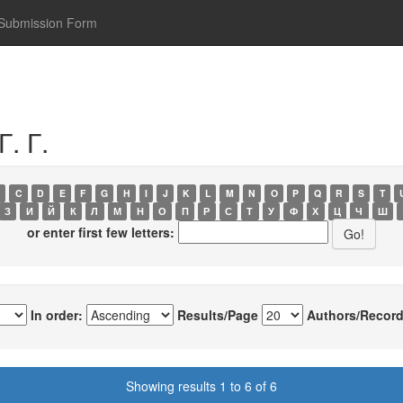
Submission Form
. Г.
C
D
E
F
G
H
I
J
K
L
M
N
O
P
Q
R
S
T
З
И
Й
К
Л
М
Н
О
П
Р
С
Т
У
Ф
Х
Ц
Ч
Ш
or enter first few letters:
In order:
Results/Page
Authors/Record
Showing results 1 to 6 of 6