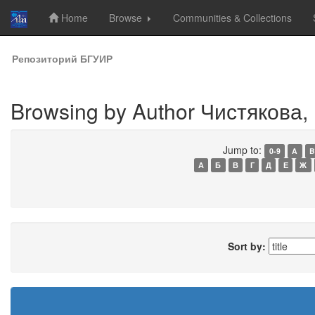
Home
Browse
Communities & Collections
Skip
Репозиторий БГУИР
navigation
Browsing by Author Чистякова, Г
Jump to:
0-9
A
B
А
Б
В
Г
Д
Е
Ж
Sort by: