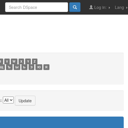
Log in:
Lang
U
V
W
X
Y
Z
Щ
Ъ
Ы
Ь
Э
Ю
Я
: