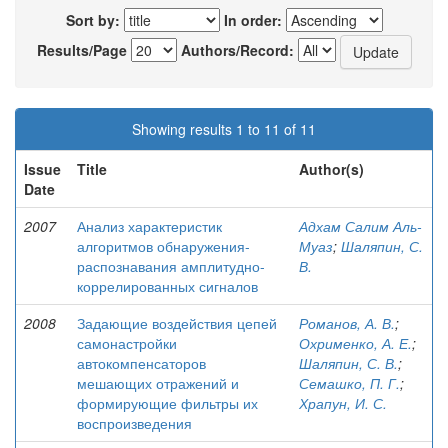
Sort by:
In order:
Results/Page
Authors/Record:
Showing results 1 to 11 of 11
Issue
Title
Author(s)
Date
2007
Анализ характеристик
Адхам Салим Аль-
алгоритмов обнаружения-
Муаз
;
Шаляпин, С.
распознавания амплитудно-
В.
коррелированных сигналов
2008
Задающие воздействия цепей
Романов, А. В.
;
самонастройки
Охрименко, А. Е.
;
автокомпенсаторов
Шаляпин, С. В.
;
мешающих отражений и
Семашко, П. Г.
;
формирующие фильтры их
Храпун, И. С.
воспроизведения