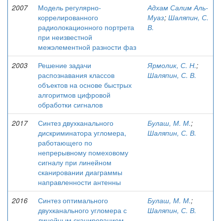
2007
Модель регулярно-
Адхам Салим Аль-
коррелированного
Муаз
;
Шаляпин, С.
радиолокационного портрета
В.
при неизвестной
межэлементной разности фаз
2003
Решение задачи
Ярмолик, С. Н.
;
распознавания классов
Шаляпин, С. В.
объектов на основе быстрых
алгоритмов цифровой
обработки сигналов
2017
Синтез двухканального
Булаш, М. М.
;
дискриминатора угломера,
Шаляпин, С. В.
работающего по
непрерывному помеховому
сигналу при линейном
сканировании диаграммы
направленности антенны
2016
Синтез оптимального
Булаш, М. М.
;
двухканального угломера с
Шаляпин, С. В.
линейным сканированием