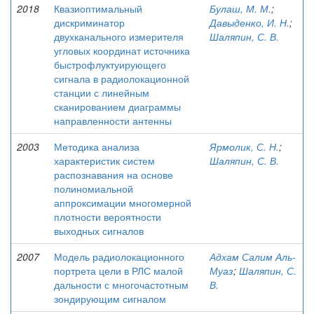
2018
Квазиоптимальный
Булаш, М. М.
;
дискриминатор
Давыденко, И. Н.
;
двухканального измерителя
Шаляпин, С. В.
угловых координат источника
быстрофлуктуирующего
сигнала в радиолокационной
станции с линейным
сканированием диаграммы
направленности антенны
2003
Методика анализа
Ярмолик, С. Н.
;
характеристик систем
Шаляпин, С. В.
распознавания на основе
полиномиальной
аппроксимации многомерной
плотности вероятности
выходных сигналов
2007
Модель радиолокационного
Адхам Салим Аль-
портрета цели в РЛС малой
Муаз
;
Шаляпин, С.
дальности с многочастотным
В.
зондирующим сигналом