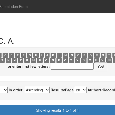
Submission Form
С. А.
C
D
E
F
G
H
I
J
K
L
M
N
O
P
Q
R
S
T
З
И
Й
К
Л
М
Н
О
П
Р
С
Т
У
Ф
Х
Ц
Ч
Ш
or enter first few letters:
In order:
Results/Page
Authors/Record
Showing results 1 to 1 of 1