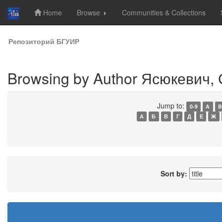
Home
Browse
Communities & Collections
Skip
Репозиторий БГУИР
navigation
Browsing by Author Ясюкевич, 
Jump to:
0-9
A
B
А
Б
В
Г
Д
Е
Ж
Sort by: