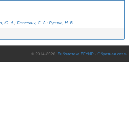
)
о, Ю. А.
;
Ясюкевич, С. А.
;
Русина, Н. В.
© 2014-2026,
Библиотека БГУИР
-
Обратная связь