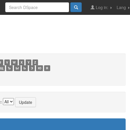
Log in:
Lang
U
V
W
X
Y
Z
Щ
Ъ
Ы
Ь
Э
Ю
Я
: