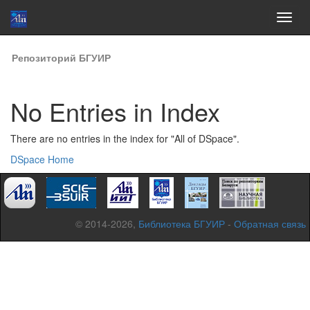
Skip
Репозиторий БГУИР
navigation
No Entries in Index
There are no entries in the index for "All of DSpace".
DSpace Home
© 2014-2026,
Библиотека БГУИР
-
Обратная связь