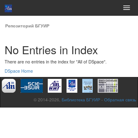
Skip
Репозиторий БГУИР
navigation
No Entries in Index
There are no entries in the index for "All of DSpace".
DSpace Home
© 2014-2026,
Библиотека БГУИР
-
Обратная связь