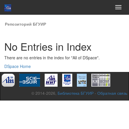
Skip
Репозиторий БГУИР
navigation
No Entries in Index
There are no entries in the index for "All of DSpace".
DSpace Home
© 2014-2026,
Библиотека БГУИР
-
Обратная связь