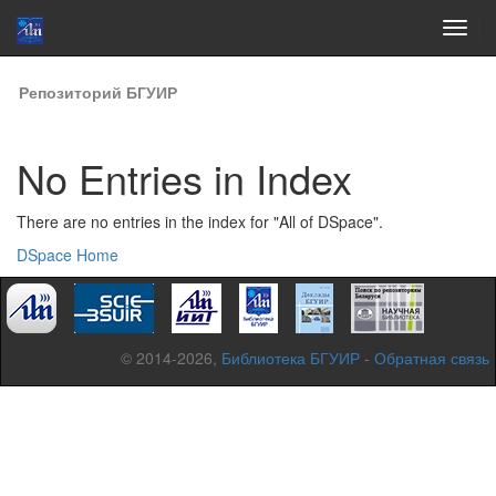
Skip
Репозиторий БГУИР
navigation
No Entries in Index
There are no entries in the index for "All of DSpace".
DSpace Home
© 2014-2026,
Библиотека БГУИР
-
Обратная связь